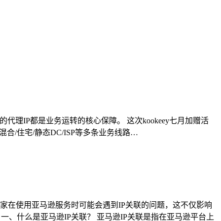
IP都是业务运转的核心保障。 这次kookeey七月加赠活
混合/住宅/静态DC/ISP等多条业务线路…
家在使用亚马逊服务时可能会遇到IP关联的问题，这不仅影响
、什么是亚马逊IP关联？ 亚马逊IP关联是指在亚马逊平台上