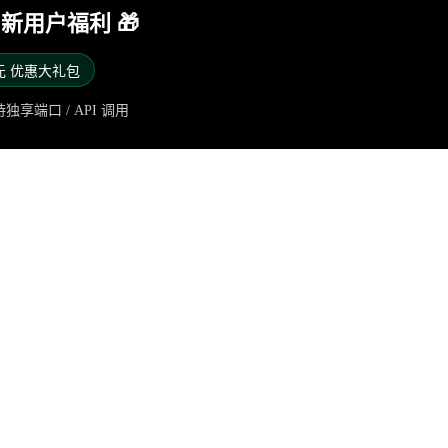
y 新用户福利 🎁
8元 优惠大礼包
独享端口 / API 调用