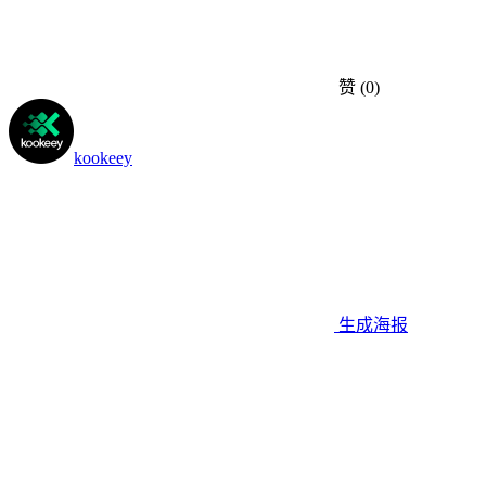
赞
(0)
kookeey
生成海报